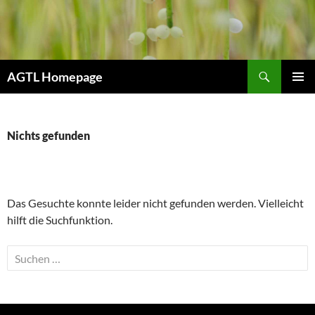
Zum
Inhalt
springen
Suchen
AGTL Homepage
PRIMÄR
MENÜ
Nichts gefunden
Das Gesuchte konnte leider nicht gefunden werden. Vielleicht
hilft die Suchfunktion.
Suchen
nach: