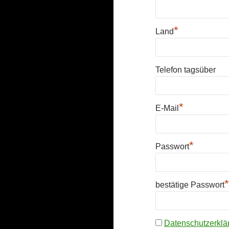
*
Land
Telefon tagsüber
*
E-Mail
*
Passwort
*
bestätige Passwort
Datenschutzerklä