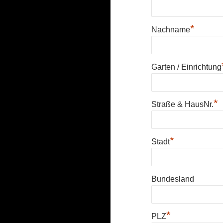
*
Nachname
Garten / Einrichtung
*
Straße & HausNr.
*
Stadt
Bundesland
*
PLZ