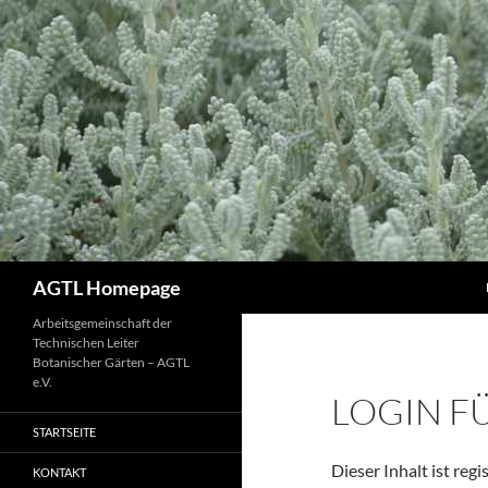
Zum
Inhalt
springen
Suchen
AGTL Homepage
Arbeitsgemeinschaft der
Technischen Leiter
Botanischer Gärten – AGTL
e.V.
LOGIN F
STARTSEITE
Dieser Inhalt ist regi
KONTAKT